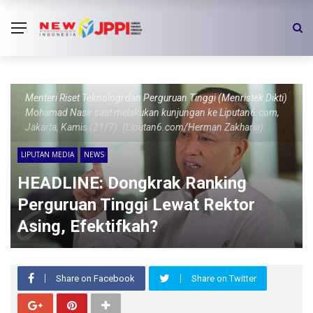
Menteri Riset Teknologi dan Perguruan Tinggi (Menristek Dikti)
Mohamad Nasir saat melakukan kunjungan ke Liputan6.com,
Jakarta, Kamis (21/7). (Liputan6.com/Herman Zakharia)
LIPUTAN MEDIA
NEWS
HEADLINE: Dongkrak Ranking
Perguruan Tinggi Lewat Rektor
Asing, Efektifkah?
Share on Facebook
Share on Twitter