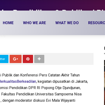
u Pendidikan & Publikasi Ri
HOME
WHO WE ARE
WHAT WE DO
RESOURC
1179
tter
Publik dan Konferensi Pers Catatan Akhir Tahun
erkualitasBerkeadilan
, kegiatan dipusatkan di Jakarta,
omisi Pendidikan DPR RI Popong Otje Djundjunan,
n Fakultas Pendidikan Universitas Sampoerna Nisa
, dengan moderator diskusi Evi Mala Wijayanti