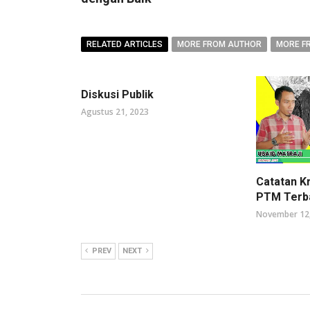
RELATED ARTICLES
MORE FROM AUTHOR
MORE F
Diskusi Publik
Agustus 21, 2023
Catatan K
PTM Terb
November 12
PREV
NEXT