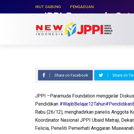
IKUT GABUNG
PENGADUAN
JPPI-Paramuda Catah
2018
Hasyim Zaman
Desember 26, 2018
0
Share on Facebook
Share on Twi
JPPI –Paramuda Foundation menggelar Diskusi 
Pendidikan
#WajibBelajar12Tahun
#PendidikanB
Rabu (26/12), menghadirkan panelis Anggota K
Koordinator Nasional JPPI Ubaid Matraji, Deka
Felicia, Peneliti Pemerhati Anggaran Muawanah 