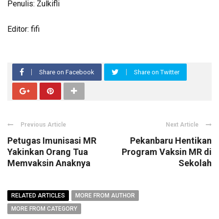
Penulis: Zulkifli
Editor: fifi
Share on Facebook
Share on Twitter
Previous Article
Next Article
Petugas Imunisasi MR
Pekanbaru Hentikan
Yakinkan Orang Tua
Program Vaksin MR di
Memvaksin Anaknya
Sekolah
RELATED ARTICLES
MORE FROM AUTHOR
MORE FROM CATEGORY