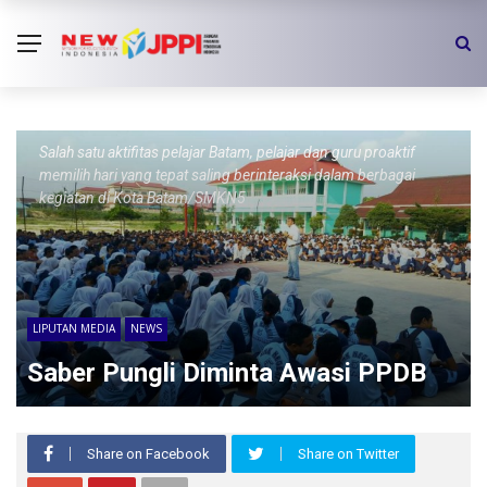
Salah satu aktifitas pelajar Batam, pelajar dan guru proaktif
memilih hari yang tepat saling berinteraksi dalam berbagai
kegiatan di Kota Batam/SMKN5
LIPUTAN MEDIA
NEWS
Saber Pungli Diminta Awasi PPDB
Share on Facebook
Share on Twitter