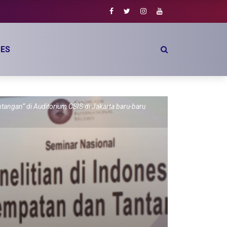
ES
ngan” di Auditorium CSIS di Jakarta baru-baru