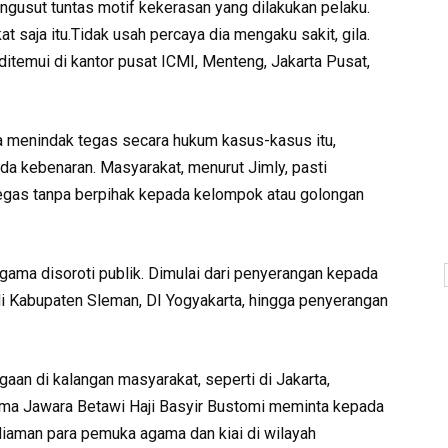
ngusut tuntas motif kekerasan yang dilakukan pelaku.
t saja itu.Tidak usah percaya dia mengaku sakit, gila.
ditemui di kantor pusat ICMI, Menteng, Jakarta Pusat,
sa menindak tegas secara hukum kasus-kasus itu,
da kebenaran. Masyarakat, menurut Jimly, pasti
tegas tanpa berpihak kepada kelompok atau golongan
gama disoroti publik. Dimulai dari penyerangan kepada
di Kabupaten Sleman, DI Yogyakarta, hingga penyerangan
aan di kalangan masyarakat, seperti di Jakarta,
ima Jawara Betawi Haji Basyir Bustomi meminta kepada
diaman para pemuka agama dan kiai di wilayah