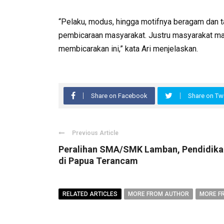
“Pelaku, modus, hingga motifnya beragam dan t
pembicaraan masyarakat. Justru masyarakat mal
membicarakan ini,” kata Ari menjelaskan.
Share on Facebook
Share on Twi
Previous Article
Peralihan SMA/SMK Lamban, Pendidika
di Papua Terancam
RELATED ARTICLES
MORE FROM AUTHOR
MORE F