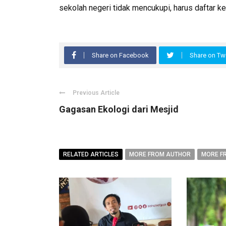
sekolah negeri tidak mencukupi, harus daftar ke
Share on Facebook
Share on Twi
Previous Article
Gagasan Ekologi dari Mesjid
RELATED ARTICLES
MORE FROM AUTHOR
MORE F