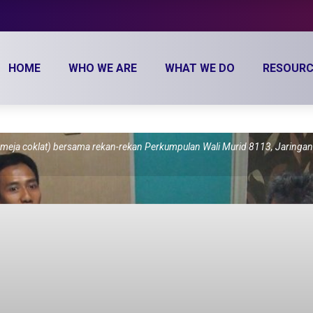
HOME
WHO WE ARE
WHAT WE DO
RESOURC
emeja coklat) bersama rekan-rekan Perkumpulan Wali Murid 8113, Jaringan