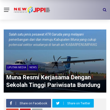
Salah satu jenis pesawat ATR Garuda yang melayani
penerbangan dari dan menuju Kabupaten Muna yang cukup
potensial sektor wisatanya di tanah air/KABARPENUMPANG
LIPUTAN MEDIA
NEWS
Muna Resmi Kerjasama Dengan
Sekolah Tinggi Pariwisata Bandung
Share on Facebook
Share on Twitter