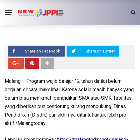
20171215_AremaTV Indonesia
JPPI-MCW FGD Akselerasi Wajar 12
Tahun
Share on Facebook
Share on Twitter
Malang – Program wajib belajar 12 tahun dinilai belum
berjalan secara maksimal. Karena selain masih banyak yang
belum bisa menikmati pendidikan SMA atau SMK, fasilitas
yang diberikan pun cenderung kurang mendukung. Dinas
Pendidikan (Disdik) pun akhirnya dituntut untuk lebih pro
aktif./Malangtoday
Laporan selengkapnya :
https://malangtoday.net/malang-