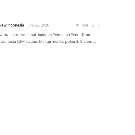
New Indonesia
Juni 25, 2026
484
0
Koordinator Nasional Jaringan Pemantau Pendidikan
Indonesia (JPPI) Ubaid Matraji menilai polemik Sistem ...