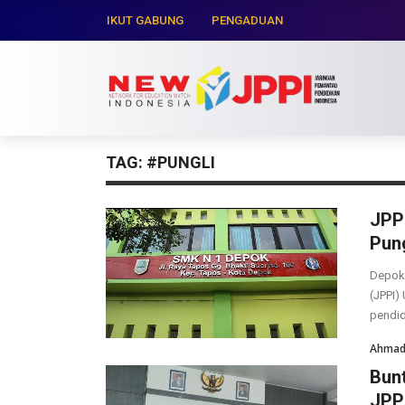
IKUT GABUNG
PENGADUAN
TAG:
#PUNGLI
JPP
Pung
Depok 
(JPPI)
pendid
Ahmad 
Bun
JPP