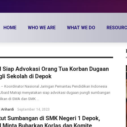
HOME
WHO WE ARE
WHAT WE DO
RESOURC
I Siap Advokasi Orang Tua Korban Dugaan
li Sekolah di Depok
– Koordinator Nasional Jaringan Pemantau Pendidikan Indonesia
 Ubaid Matraji menyatakan siap advokasi dugaan pungli sumbangan
ikan di SMA dan SMK ...
Arihardi
September 14, 2023
tut Sumbangan di SMK Negeri 1 Depok,
I Minta Bubarkan Korlas dan Komite