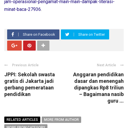
jam-operasional-pengamat-main-main-dampak-literasi-
minat-baca-27936
.
Share on Facebook
Share on Twitter
Previous Article
Next Article
JPPI: Sekolah swasta
Anggaran pendidikan
gratis di Jakarta jadi
dasar dan menengah
gerbang pemerataan
dipangkas Rp8 triliun
pendidikan
– Bagaimana nasib
guru ...
RELATED ARTICLES
MORE FROM AUTHOR
MORE FROM CATEGORY