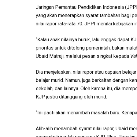
Jaringan Pemantau Pendidikan Indonesia (JPPI
yang akan menerapkan syarat tambahan bagi pene
nilai rapor rata-rata 70. JPPI menilai kebijakan
“Kalau anak nilainya buruk, lalu enggak dapat KJ
prioritas untuk ditolong pemerintah, bukan mala
Ubaid Matraji, melalui pesan singkat kepada
Va
Dia menjelaskan, nilai rapor atau capaian bela
belajar murid. Namun, juga berkaitan dengan k
sekolah, dan lainnya. Oleh karena itu, dia me
KJP justru ditanggung oleh murid.
“Ini pasti akan menambah masalah baru. Kenapa 
Alih-alih menambah syarat nilai rapor, Ubaid me
menambah jumlah penerima KJP Plus. Pasalnya,