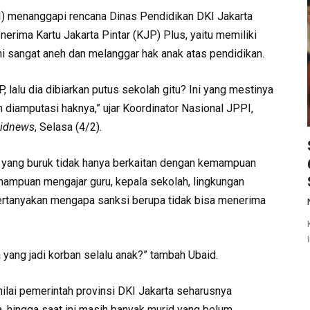
) menanggapi rencana Dinas Pendidikan DKI Jakarta
rima Kartu Jakarta Pintar (KJP) Plus, yaitu memiliki
 ini sangat aneh dan melanggar hak anak atas pendidikan.
P, lalu dia dibiarkan putus sekolah gitu? Ini yang mestinya
h diamputasi haknya,” ujar Koordinator Nasional JPPI,
lidnews
, Selasa (4/2).
jar yang buruk tidak hanya berkaitan dengan kemampuan
emampuan mengajar guru, kepala sekolah, lingkungan
mpertanyakan mengapa sanksi berupa tidak bisa menerima
yang jadi korban selalu anak?” tambah Ubaid.
nilai pemerintah provinsi DKI Jakarta seharusnya
 hingga saat ini masih banyak murid yang belum