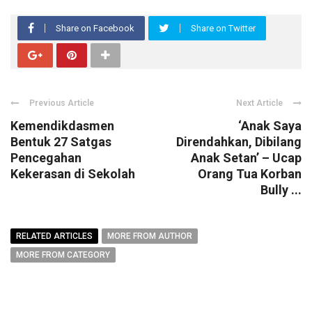
Share on Facebook
Share on Twitter
Previous Article
Next Article
Kemendikdasmen
‘Anak Saya
Bentuk 27 Satgas
Direndahkan, Dibilang
Pencegahan
Anak Setan’ – Ucap
Kekerasan di Sekolah
Orang Tua Korban
Bully ...
RELATED ARTICLES
MORE FROM AUTHOR
MORE FROM CATEGORY