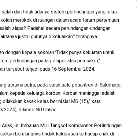
salah dan tidak adanya sistem perlindungan yang jelas.
 sekolah merokok di ruangan dalam acara forum pertemuan
a salah siapa? Padahal secara perundangan-undangan
aktanya justru gurunya dikeluarkan,’’ terangnya.
lah dengan kepala sekolah.’’Tidak punya kekuatan untuk
tem perlindungan pada pelapor atau pun saksi,’’
asan tersebut terjadi pada 16 September 2024.
ung asrama putra, pada salah satu pesantren di Sukoharjo,
am kepada keluarga korban. Korban meninggal adalah
g dilakukan kakak kelas berinisial MG (15),” kata
/2024), dilansir NU Online.
Anak, Ini Imbauan MUI Tangsel Komisioner Perlindungan
alkan berulangnya tindak kekerasan terhadap anak di