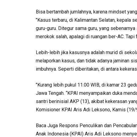
Bisa bertambah jumlahnya, karena mindset yang 
’’Kasus terbaru, di Kalimantan Selatan, kepala
guru-guru. Ditegur sama guru, yang sebenarny
merokok salah, apalagi di ruangan ber-AC. Tapi f
Lebih-lebih jika kasusnya adalah murid di seko
melaporkan kasus, dan tidak adanya jaminan sis
imbuhnya. Seperti diberitakan, di antara keker
’’Kurang lebih pukul 11.00 WIB, di kamar 23 ged
Jawa Tengah. “KPAI menyampaikan duka mendal
santri berinisial AKP (13), akibat kekerasan yan
Komisioner KPAI Aris Adi Leksono, Kamis (19/9
Baca Juga Respons Penculikan dan Pencabulan 
Anak Indonesia (KPAI) Aris Adi Leksono menyes