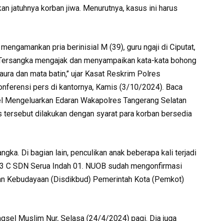
n jatuhnya korban jiwa. Menurutnya, kasus ini harus
mengamankan pria berinisial M (39), guru ngaji di Ciputat,
 “Tersangka mengajak dan menyampaikan kata-kata bohong
a dan mata batin,’’ ujar Kasat Reskrim Polres
nferensi pers di kantornya, Kamis (3/10/2024). Baca
el Mengeluarkan Edaran Wakapolres Tangerang Selatan
ersebut dilakukan dengan syarat para korban bersedia
ngka. Di bagian lain, penculikan anak beberapa kali terjadi
las 3 C SDN Serua Indah 01. NUOB sudah mengonfirmasi
dan Kebudayaan (Disdikbud) Pemerintah Kota (Pemkot)
ngsel Muslim Nur, Selasa (24/4/2024) pagi. Dia juga