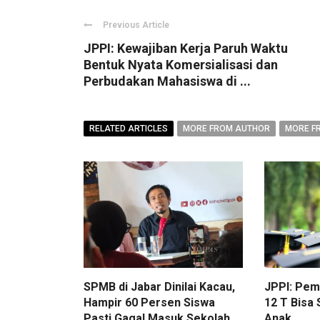
Previous Article
JPPI: Kewajiban Kerja Paruh Waktu
Bentuk Nyata Komersialisasi dan
Perbudakan Mahasiswa di ...
RELATED ARTICLES
MORE FROM AUTHOR
MORE F
SPMB di Jabar Dinilai Kacau,
JPPI: Pe
Hampir 60 Persen Siswa
12 T Bisa
Pasti Gagal Masuk Sekolah
Anak