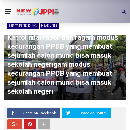
BERITA PENDIDIKAN
HEADLINES
Katrol nilai rapor dan ragam modus
kecurangan PPDB yang membuat
sejumlah calon murid bisa masuk
sekolah negerigam modus
kecurangan PPDB yang membuat
sejumlah calon murid bisa masuk
sekolah negeri
Share on Facebook
Share on Twitter