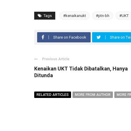
Tags
#kenaikanukt
#ptn-bh
#UKT
Share on Facebook
Share on Twi
Previous Article
Kenaikan UKT Tidak Dibatalkan, Hanya
Ditunda
RELATED ARTICLES
MORE FROM AUTHOR
MORE F