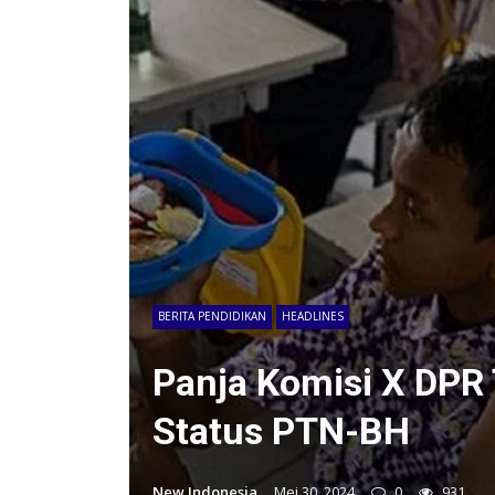
BERITA PENDIDIKAN
HEADLINES
Panja Komisi X DPR
Status PTN-BH
New Indonesia
Mei 30, 2024
0
931