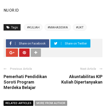
NU.OR.ID
Tags
#KULIAH
#MAHASISWA
#UKT
Share on Facebook
Share on Twitter
Previous Article
Next Article
Pemerhati Pendidikan
Akuntabilitas KIP
Soroti Program
Kuliah Dipertanyakan
Merdeka Belajar
RELATED ARTICLES
MORE FROM AUTHOR