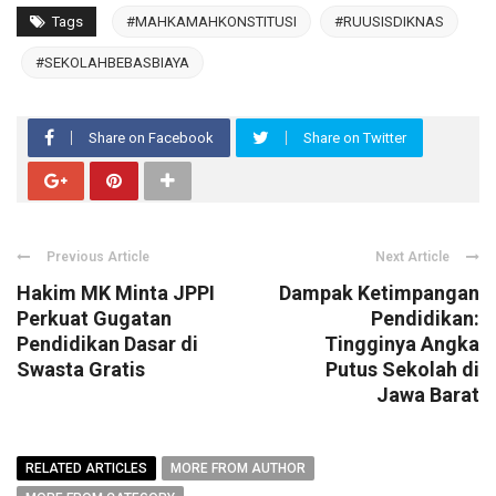
Tags
#MAHKAMAHKONSTITUSI
#RUUSISDIKNAS
#SEKOLAHBEBASBIAYA
Share on Facebook
Share on Twitter
Previous Article
Next Article
Hakim MK Minta JPPI
Dampak Ketimpangan
Perkuat Gugatan
Pendidikan:
Pendidikan Dasar di
Tingginya Angka
Swasta Gratis
Putus Sekolah di
Jawa Barat
RELATED ARTICLES
MORE FROM AUTHOR