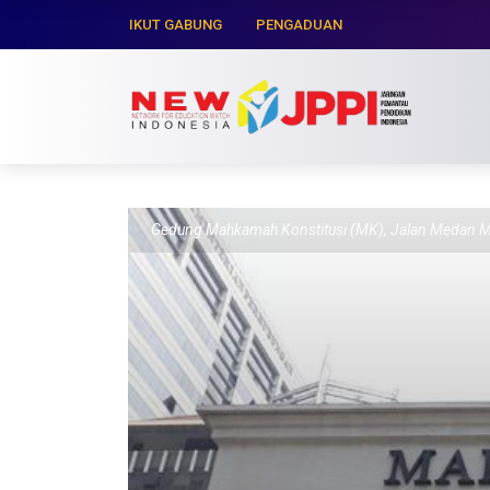
IKUT GABUNG
PENGADUAN
Gedung Mahkamah Konstitusi (MK), Jalan Medan Me