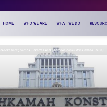
HOME
WHO WE ARE
WHAT WE DO
RESOURC
rdeka Barat, Gambir, Jakarta Pusat.(Kompas.com/Fitria Chusna Farisa)