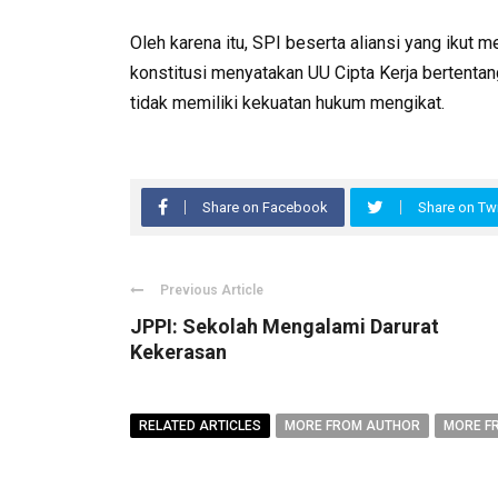
Oleh karena itu, SPI beserta aliansi yang ikut
konstitusi menyatakan UU Cipta Kerja bertenta
tidak memiliki kekuatan hukum mengikat.
Share on Facebook
Share on Twi
Previous Article
JPPI: Sekolah Mengalami Darurat
Kekerasan
RELATED ARTICLES
MORE FROM AUTHOR
MORE F