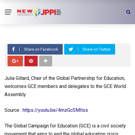
VIDEO
Global Partnership for Education
Welcome to GCE World Assembly
Share on Facebook
Share on Twitter
Julia Gillard, Chair of the Global Partnership for Education,
welcomes GCE members and delegates to the GCE World
Assembly
Source :
https://youtu.be/4mzGcSMItxs
The Global Campaign for Education (GCE) is a civil society
movement that aims to end the global education crisis.