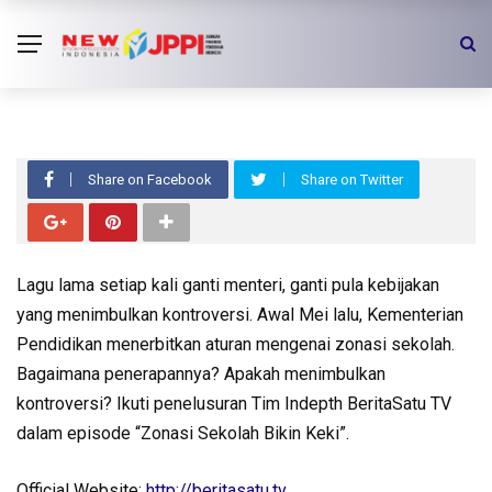
VIDEO
Indepth Zonasi Sekolah Bikin Keki
#1
Share on Facebook
Share on Twitter
Lagu lama setiap kali ganti menteri, ganti pula kebijakan
yang menimbulkan kontroversi. Awal Mei lalu, Kementerian
Pendidikan menerbitkan aturan mengenai zonasi sekolah.
Bagaimana penerapannya? Apakah menimbulkan
kontroversi? Ikuti penelusuran Tim Indepth BeritaSatu TV
dalam episode “Zonasi Sekolah Bikin Keki”.
Official Website:
http://beritasatu.tv