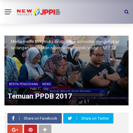
Media-media terkemuka dinilai cukup konsisten mengungkap
tantangan pendidikan nasional multiaspek/youtube NET TV
BERITA PENDIDIKAN
NEWS
Temuan PPDB 2017
Share on Facebook
Share on Twitter