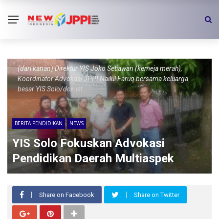
(dari kanan) Direktur YIS Joko Setiawan (kemeja merah),
Koordinator Advokasi JPPI Nailul Faruq bersama keluarga
besar YIS Solo/dok ist
BERITA PENDIDIKAN
NEWS
YIS Solo Fokuskan Advokasi
Pendidikan Daerah Multiaspek
Share on Facebook
Share on Twitter