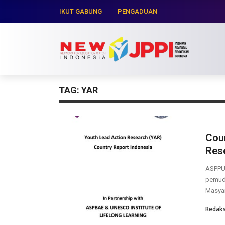
IKUT GABUNG
PENGADUAN
TAG:
YAR
Coun
Res
ASPPUK
pemud
Masyar
Redaks