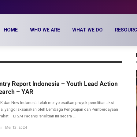
HOME
WHO WE ARE
WHAT WE DO
RESOURC
try Report Indonesia – Youth Lead Action
earch – YAR
 dan New Indonesia telah menyelesaikan proyek penelitian aksi
a, yangdilaksanakan oleh Lembaga Pengkajian dan Pemberdayaan
akat – LP2M PadangPenelitian ini secara ...
i
Mei 13, 2024