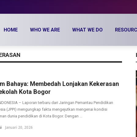
HOME
WHO WE ARE
WHAT WE DO
RESOURC
KERASAN
rm Bahaya: Membedah Lonjakan Kekerasan
Sekolah Kota Bogor
DONESIA – Laporan terbaru dari Jaringan Pemantau Pendidikan
sia (JPPI) mengungkap fakta mengejutkan mengenai kondisi
an dunia pendidikan di Kota Bogor. Dengan ...
i
Januari 20, 2026