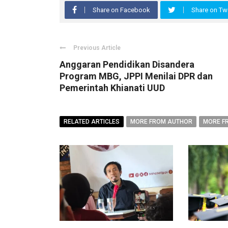
Share on Facebook
Share on Twi
Previous Article
Anggaran Pendidikan Disandera
Program MBG, JPPI Menilai DPR dan
Pemerintah Khianati UUD
RELATED ARTICLES
MORE FROM AUTHOR
MORE F