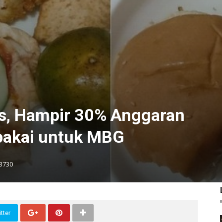
as, Hampir 30% Anggaran
pakai untuk MBG
3730
tter