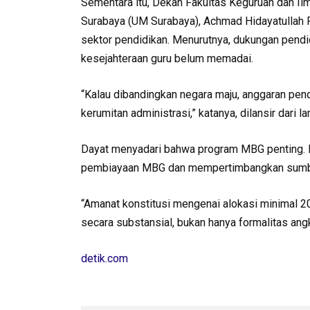
Sementara itu, Dekan Fakultas Keguruan dan I
Surabaya (UM Surabaya), Achmad Hidayatullah P
sektor pendidikan. Menurutnya, dukungan pendi
kesejahteraan guru belum memadai.
“Kalau dibandingkan negara maju, anggaran pendi
kerumitan administrasi,” katanya, dilansir dari
Dayat menyadari bahwa program MBG penting. N
pembiayaan MBG dan mempertimbangkan sumbe
“Amanat konstitusi mengenai alokasi minimal 2
secara substansial, bukan hanya formalitas angka
detik.com