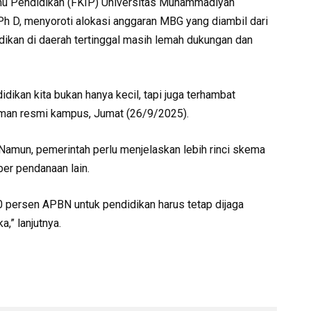
lmu Pendidikan (FKIP) Universitas Muhammadiyah
h D, menyoroti alokasi anggaran MBG yang diambil dari
dikan di daerah tertinggal masih lemah dukungan dan
dikan kita bukan hanya kecil, tapi juga terhambat
 laman resmi kampus, Jumat (26/9/2025).
amun, pemerintah perlu menjelaskan lebih rinci skema
r pendanaan lain.
0 persen APBN untuk pendidikan harus tetap dijaga
,” lanjutnya.