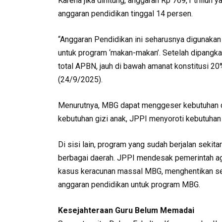
Karena jika dihitung, anggaran Rp 769,1 triliun
anggaran pendidikan tinggal 14 persen.
“Anggaran Pendidikan ini seharusnya digunakan 
untuk program ‘makan-makan’. Setelah dipangkas
total APBN, jauh di bawah amanat konstitusi 20
(24/9/2025).
Menurutnya, MBG dapat menggeser kebutuhan 
kebutuhan gizi anak, JPPI menyoroti kebutuhan 
Di sisi lain, program yang sudah berjalan sekit
berbagai daerah. JPPI mendesak pemerintah ag
kasus keracunan massal MBG, menghentikan se
anggaran pendidikan untuk program MBG.
Kesejahteraan Guru Belum Memadai