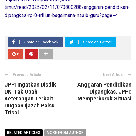
timur/read/2025/02/11/070800288/anggaran-pendidikan-
dipangkas-rp-8-triliun-bagaimana-nasib-guru?page=4
.
Share on Facebook
Share on Twitter
Previous Article
Next Article
JPPI Ingatkan Disdik
Anggaran Pendidikan
DKI Tak Ubah
Dipangkas, JPPI:
Keterangan Terkait
Memperburuk Situasi
Dugaan Ijazah Palsu
Trisal
RELATED ARTICLES
MORE FROM AUTHOR