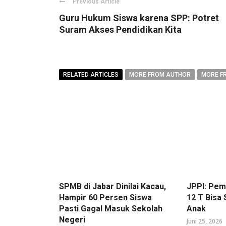
Previous Article
Guru Hukum Siswa karena SPP: Potret
Suram Akses Pendidikan Kita
RELATED ARTICLES
MORE FROM AUTHOR
MORE F
SPMB di Jabar Dinilai Kacau,
JPPI: Pe
Hampir 60 Persen Siswa
12 T Bisa
Pasti Gagal Masuk Sekolah
Anak
Negeri
Juni 25, 2026