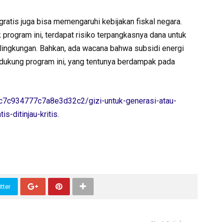
ratis juga bisa memengaruhi kebijakan fiskal negara.
program ini, terdapat risiko terpangkasnya dana untuk
n lingkungan. Bahkan, ada wacana bahwa subsidi energi
dukung program ini, yang tentunya berdampak pada
c7c934777c7a8e3d32c2/gizi-untuk-generasi-atau-
s-ditinjau-kritis
.
tter