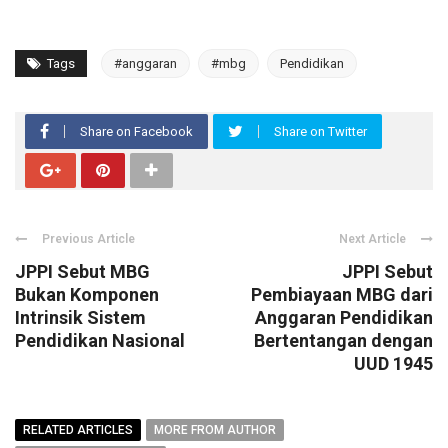
Tags
#anggaran
#mbg
Pendidikan
Share on Facebook
Share on Twitter
Previous Article
Next Article
JPPI Sebut MBG
JPPI Sebut
Bukan Komponen
Pembiayaan MBG dari
Intrinsik Sistem
Anggaran Pendidikan
Pendidikan Nasional
Bertentangan dengan
UUD 1945
RELATED ARTICLES
MORE FROM AUTHOR