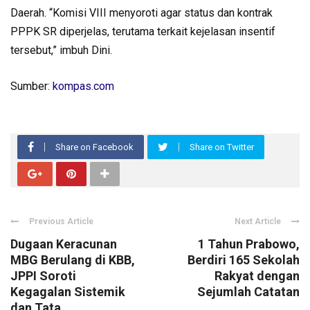
Daerah. “Komisi VIII menyoroti agar status dan kontrak
PPPK SR diperjelas, terutama terkait kejelasan insentif
tersebut,” imbuh Dini.
Sumber:
kompas.com
Share on Facebook
Share on Twitter
Previous Article
Next Article
Dugaan Keracunan
1 Tahun Prabowo,
MBG Berulang di KBB,
Berdiri 165 Sekolah
JPPI Soroti
Rakyat dengan
Kegagalan Sistemik
Sejumlah Catatan
dan Tata ...