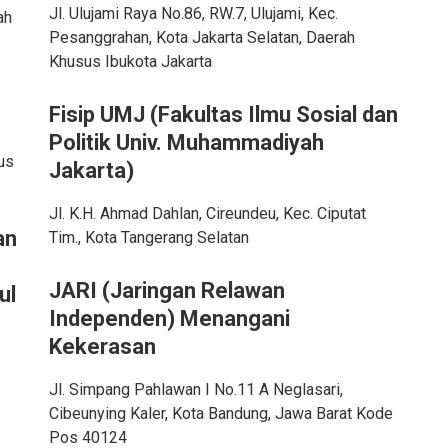
Jl. Ulujami Raya No.86, RW.7, Ulujami, Kec.
ah
Pesanggrahan, Kota Jakarta Selatan, Daerah
Khusus Ibukota Jakarta
Fisip UMJ
(Fakultas Ilmu Sosial dan
Politik Univ. Muhammadiyah
us
Jakarta)
Jl. K.H. Ahmad Dahlan, Cireundeu, Kec. Ciputat
an
Tim., Kota Tangerang Selatan
JARI (Jaringan Relawan
ul
Independen) Menangani
Kekerasan
Jl. Simpang Pahlawan I No.11 A Neglasari,
Cibeunying Kaler, Kota Bandung, Jawa Barat Kode
Pos 40124